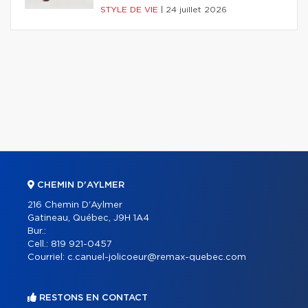
STYLE DE VIE
|
24 juillet 2026
CHEMIN D'AYLMER
216 Chemin D'Aylmer
Gatineau, Québec, J9H 1A4
Bur.:
Cell.:
819 921-0457
Courriel:
c.canuel-jolicoeur@remax-quebec.com
RESTONS EN CONTACT